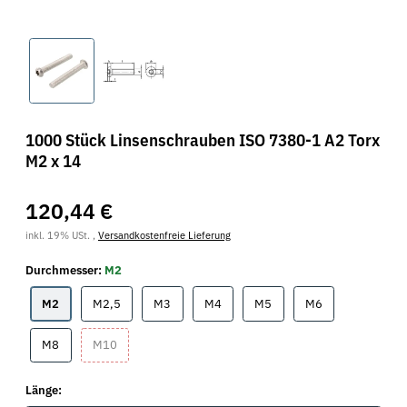
1000 Stück Linsenschrauben ISO 7380-1 A2 Torx
M2 x 14
120,44 €
inkl. 19% USt. ,
Versandkostenfreie Lieferung
Durchmesser:
M2
M2
M2,5
M3
M4
M5
M6
M2
M2,5
M3
M4
M5
M6
M8
M10
M8
M10
Länge: