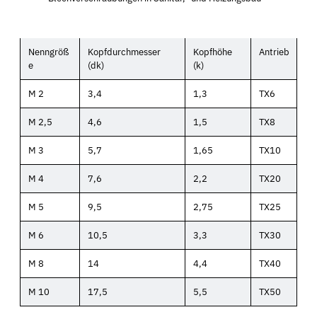
Nenngröß
Kopfdurchmesser
Kopfhöhe
Antrieb
e
(dk)
(k)
M 2
3,4
1,3
TX6
M 2,5
4,6
1,5
TX8
M 3
5,7
1,65
TX10
M 4
7,6
2,2
TX20
M 5
9,5
2,75
TX25
M 6
10,5
3,3
TX30
M 8
14
4,4
TX40
M 10
17,5
5,5
TX50