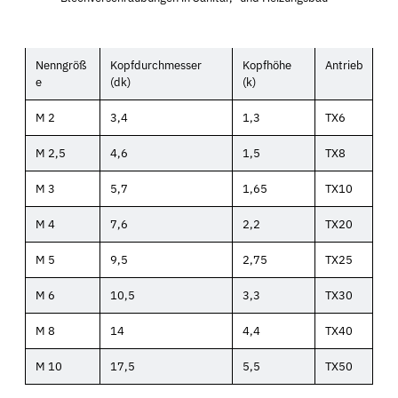
Nenngröß
Kopfdurchmesser
Kopfhöhe
Antrieb
e
(dk)
(k)
M 2
3,4
1,3
TX6
M 2,5
4,6
1,5
TX8
M 3
5,7
1,65
TX10
M 4
7,6
2,2
TX20
M 5
9,5
2,75
TX25
M 6
10,5
3,3
TX30
M 8
14
4,4
TX40
M 10
17,5
5,5
TX50