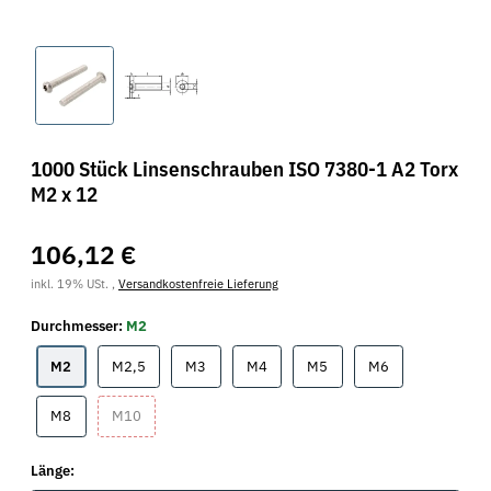
1000 Stück Linsenschrauben ISO 7380-1 A2 Torx
M2 x 12
106,12 €
inkl. 19% USt. ,
Versandkostenfreie Lieferung
Durchmesser:
M2
M2
M2,5
M3
M4
M5
M6
M2
M2,5
M3
M4
M5
M6
M8
M10
M8
M10
Länge: