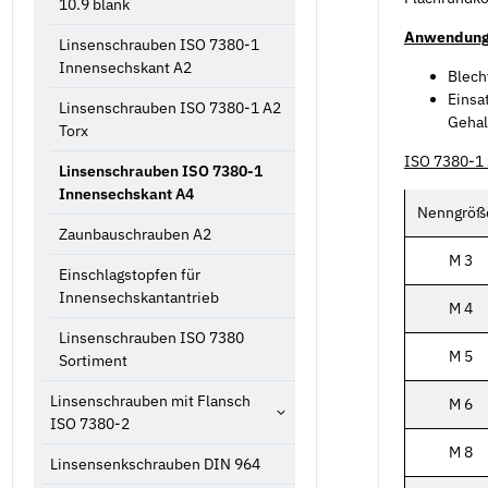
10.9 blank
Anwendung
Linsenschrauben ISO 7380-1
Innensechskant A2
Blech
Einsa
Linsenschrauben ISO 7380-1 A2
Gehal
Torx
ISO 7380-1 
Linsenschrauben ISO 7380-1
Innensechskant A4
Nenngröß
Zaunbauschrauben A2
M 3
Einschlagstopfen für
Innensechskantantrieb
M 4
Linsenschrauben ISO 7380
M 5
Sortiment
Linsenschrauben mit Flansch
M 6
ISO 7380-2
M 8
Linsensenkschrauben DIN 964