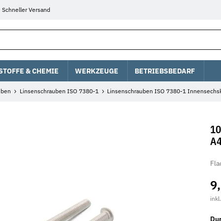
Schneller Versand
STOFFE & CHEMIE
WERKZEUGE
BETRIEBSBEDARF
uben
Linsenschrauben ISO 7380-1
Linsenschrauben ISO 7380-1 Innensechs
10
A4
Fla
9
inkl
Du