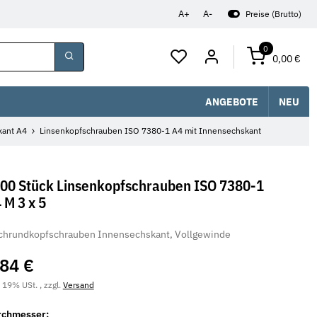
A+
A-
Preise (Brutto)
0
0,00 €
ANGEBOTE
NEU
kant A4
Linsenkopfschrauben ISO 7380-1 A4 mit Innensechskant
00 Stück Linsenkopfschrauben ISO 7380-1
 M 3 x 5
chrundkopfschrauben Innensechskant, Vollgewinde
,84 €
. 19% USt. , zzgl.
Versand
rchmesser: