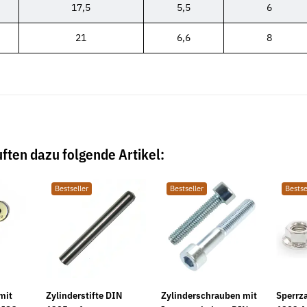
17,5
5,5
6
21
6,6
8
ften dazu folgende Artikel:
Bestseller
Bestseller
Bestse
mit
Zylinderstifte DIN
Zylinderschrauben mit
Sperrz