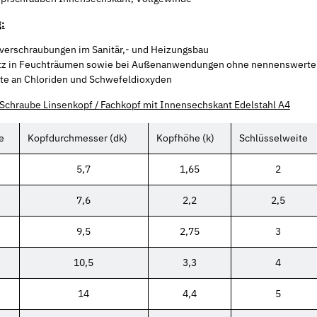
:
verschraubungen im Sanitär,- und Heizungsbau
tz in Feuchträumen sowie bei Außenanwendungen ohne nennenswerte
te an Chloriden und Schwefeldioxyden
Schraube Linsenkopf / Fachkopf mit Innensechskant Edelstahl A4
e
Kopfdurchmesser (dk)
Kopfhöhe (k)
Schlüsselweite
5,7
1,65
2
7,6
2,2
2,5
9,5
2,75
3
10,5
3,3
4
14
4,4
5