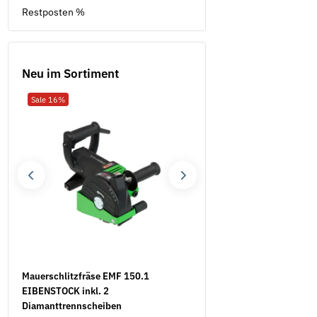
Restposten %
Neu im Sortiment
Sale 16%
Neu
Mauerschlitzfräse EMF 150.1
Federringe Form B DIN 12
EIBENSTOCK inkl. 2
verzinkt
Diamanttrennscheiben
2,19 €
*
ab