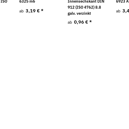
 ISO
6325 m6
Innensechskant DIN
6923 A
912 (ISO 4762) 8.8
3,19 €
*
3,
ab
ab
galv. verzinkt
0,96 €
*
ab