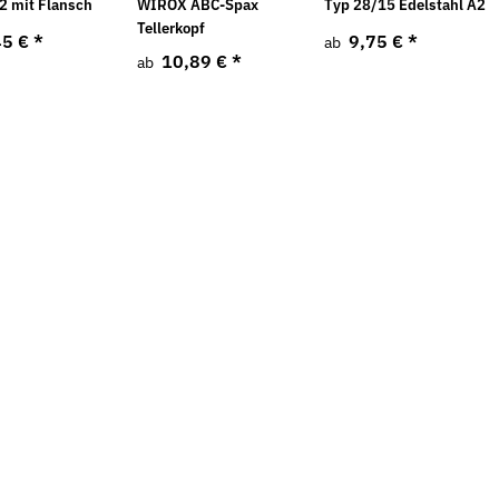
2 mit Flansch
WIROX ABC-Spax
Typ 28/15 Edelstahl A2
Tellerkopf
45 €
*
9,75 €
*
ab
10,89 €
*
ab