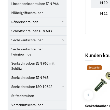
M 10
Linsensenkschrauben DIN 966
Möbelgriffschrauben
M 12
Rändelschrauben
Schloßschrauben DIN 603
Sechskantschrauben
Sechskantschrauben -
Feingewinde
Kunden kau
Senkschrauben DIN 963 mit
Bestseller
Bestseller
Bestseller
Schlitz
Senkschrauben DIN 965
Senkschrauben ISO 10642
Stiftschrauben
Verschlußschrauben
Senkschrauben ISO
Hülsenmuttern mit
Senkschrauben 