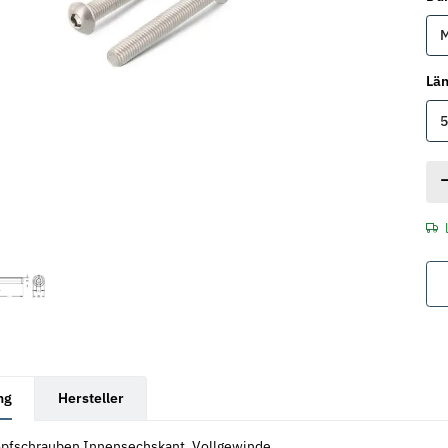
Lä
rkarten anzeigen
ng
Hersteller
pfschrauben Innensechskant, Vollgewinde