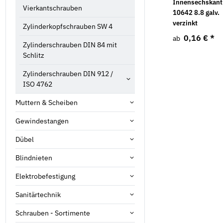
10642 Edelstahl A2
Senkkopf und
Innensechskant
Vierkantschrauben
Innensechskant
10642 8.8 galv.
0,58 €
*
ab
Edelstahl A1
verzinkt
Zylinderkopfschrauben SW 4
34,15 € -
62,48 €
*
0,16 €
*
ab
Zylinderschrauben DIN 84 mit
Schlitz
Zylinderschrauben DIN 912 /
ISO 4762
Muttern & Scheiben
Gewindestangen
Dübel
Blindnieten
Elektrobefestigung
Sanitärtechnik
Schrauben - Sortimente