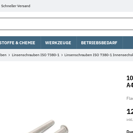
Schneller Versand
STOFFE & CHEMIE
WERKZEUGE
BETRIEBSBEDARF
uben
Linsenschrauben ISO 7380-1
Linsenschrauben ISO 7380-1 Innensechs
10
A4
Fla
1
inkl
Du