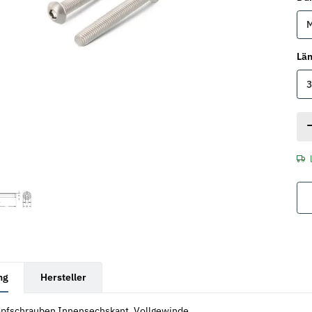
Lä
rkarten anzeigen
ng
Hersteller
pfschrauben Innensechskant, Vollgewinde