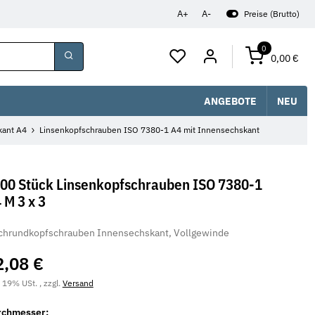
A+
A-
Preise (Brutto)
0
0,00 €
ANGEBOTE
NEU
kant A4
Linsenkopfschrauben ISO 7380-1 A4 mit Innensechskant
00 Stück Linsenkopfschrauben ISO 7380-1
 M 3 x 3
chrundkopfschrauben Innensechskant, Vollgewinde
2,08 €
. 19% USt. , zzgl.
Versand
rchmesser: