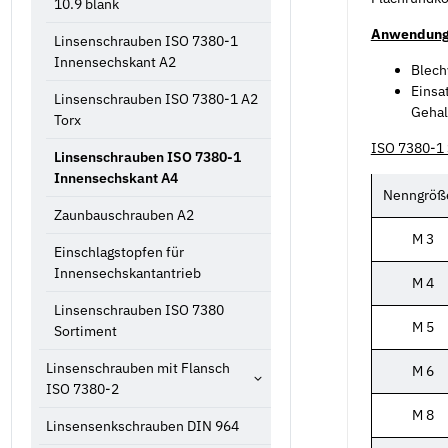
10.9 blank
Anwendung
Linsenschrauben ISO 7380-1
Innensechskant A2
Blech
Einsa
Linsenschrauben ISO 7380-1 A2
Gehal
Torx
ISO 7380-1 
Linsenschrauben ISO 7380-1
Innensechskant A4
Nenngröß
Zaunbauschrauben A2
M 3
Einschlagstopfen für
Innensechskantantrieb
M 4
Linsenschrauben ISO 7380
M 5
Sortiment
Linsenschrauben mit Flansch
M 6
ISO 7380-2
M 8
Linsensenkschrauben DIN 964