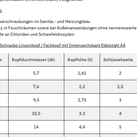
:
verschraubungen im Sanitär,- und Heizungsbau
tz in Feuchträumen sowie bei Außenanwendungen ohne nennenswerte
te an Chloriden und Schwefeldioxyden
Schraube Linsenkopf / Fachkopf mit Innensechskant Edelstahl A4
e
Kopfdurchmesser (dk)
Kopfhöhe (k)
Schlüsselweite
5,7
1,65
2
7,6
2,2
2,5
9,5
2,75
3
10,5
3,3
4
14
4,4
5