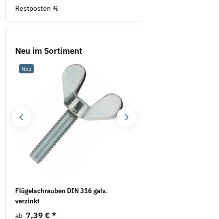
Restposten %
Neu im Sortiment
Neu
Neu
Flügelschrauben DIN 316 galv.
Federringe Form B DIN 12
verzinkt
verzinkt
7,39 €
*
2,19 €
*
ab
ab