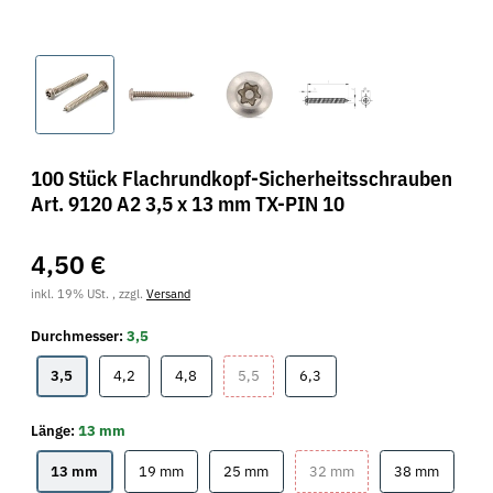
100 Stück Flachrundkopf-Sicherheitsschrauben
Art. 9120 A2 3,5 x 13 mm TX-PIN 10
4,50 €
inkl. 19% USt. , zzgl.
Versand
Durchmesser:
3,5
3,5
4,2
4,8
5,5
6,3
3,5
4,2
4,8
5,5
6,3
Länge:
13 mm
13 mm
19 mm
25 mm
32 mm
38 mm
13 mm
19 mm
25 mm
32 mm
38 mm