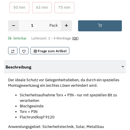
50 mm
63 mm
75 mm
50 mm
63 mm
75 mm
Pack
lieferbar
Lieferzeit:
1 - 4 Werktage
(DE)
Frage zum Artikel
Beschreibung
Der ideale Schutz vor Gelegenheitsdieben, da durch ein spezielles
Montagewerkzeug ein leichtes Lösen verhindert wird.
Sicherheitsaufnahme Torx + PIN - nur mit speziellen Bit zu
verarbeiten
Blechgewinde
Torx + PIN
Flachrundkopf 9120
Anwendungsgebiet: Sicherheitstechnik, Solar, Metallbau