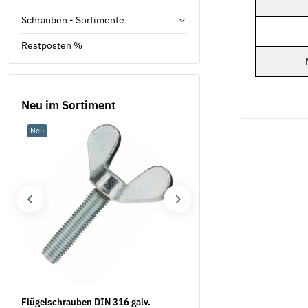
Schrauben - Sortimente
Restposten %
Neu im Sortiment
Neu
Neu
.
Flügelschrauben DIN 316 galv.
Federringe Form B DIN 12