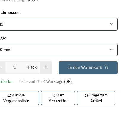
. 19% USt. , zzgl.
Versand
rchmesser:
M5
nge:
40 mm
Pack
In den Warenkorb
lieferbar
Lieferzeit:
1 - 4 Werktage
(DE)
Auf die
Auf
Frage zum
Vergleichsliste
Merkzettel
Artikel