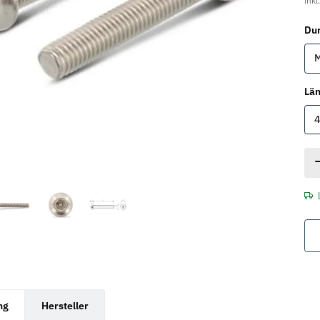
inkl
Du
Lä
rkarten anzeigen
ng
Hersteller