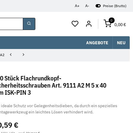
A+
A-
Preise (Brutto)
0
0,00 €
ANGEBOTE
NEU
 A2
0 Stück Flachrundkopf-
cherheitsschrauben Art. 9111 A2 M 5 x 40
 ISK-PIN 3
 ideale Schutz vor Gelegenheitsdieben, da durch ein spezielles
tagewerkzeug ein leichtes Lösen verhindert wird.
0,59 €