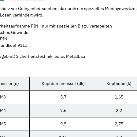
Schutz vor Gelegenheitsdieben, da durch ein spezielles Montagewerkze
 Lösen verhindert wird.
rheitsaufnahme PIN - nur mit speziellen Bit zu verarbeiten
sches Gewinde
 PIN
rundkopf 9111
ebiet: Sicherheitstechnik, Solar, Metallbau
esser (d)
Kopfdurchmesser (dk)
Kopfhöhe (k)
M3
5,7
1,65
M4
7,6
2,2
M5
9,5
2,75