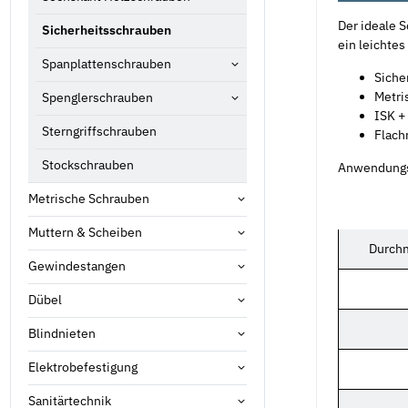
Der ideale 
Sicherheitsschrauben
ein leichtes
Spanplattenschrauben
Siche
Metri
Spenglerschrauben
ISK +
Sterngriffschrauben
Flach
Stockschrauben
Anwendungsg
Metrische Schrauben
Muttern & Scheiben
Durchm
Gewindestangen
Dübel
Blindnieten
Elektrobefestigung
Sanitärtechnik