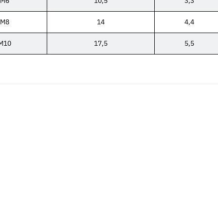
M6
10,5
3,3
M8
14
4,4
M10
17,5
5,5
Neu
Neu
7 galv.
Flügelmuttern Stahl verzinkt leichte
Unterlegsche