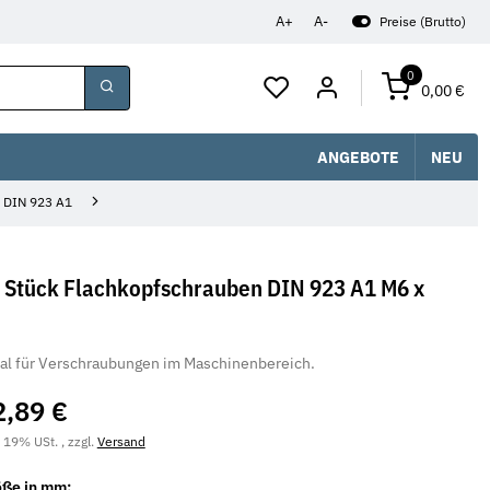
A+
A-
Preise (Brutto)
0
0,00 €
ANGEBOTE
NEU
z DIN 923 A1
 Stück Flachkopfschrauben DIN 923 A1 M6 x
al für Verschraubungen im Maschinenbereich.
2,89 €
. 19% USt. , zzgl.
Versand
öße in mm: