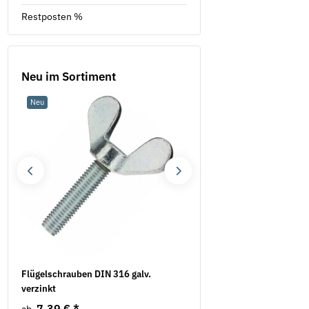
Restposten %
Neu im Sortiment
Neu
Neu
Flügelschrauben DIN 316 galv.
Sicherungsmuttern DIN 7
verzinkt
verzinkt
7,39 €
*
28,08 € -
59,44 €
*