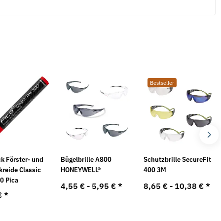
Bestseller
k Förster- und
Bügelbrille A800
Schutzbrille SecureFit
kreide Classic
HONEYWELL®
400 3M
0 Pica
4,55 € -
5,95 €
*
8,65 € -
10,38 €
*
€
*