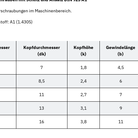
erschraubungen im Maschinenbereich.
toff: A1 (1.4305)
sser
Kopfdurchmesser
Kopfhöhe
Gewindelänge
(dk)
(k)
(b)
7
1,8
4,5
8,5
2,4
6
11
2,7
7
13
3,1
9
16
3,8
11