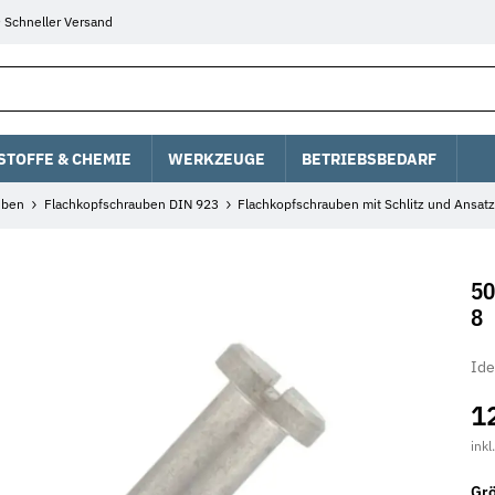
Schneller Versand
STOFFE & CHEMIE
WERKZEUGE
BETRIEBSBEDARF
uben
Flachkopfschrauben DIN 923
Flachkopfschrauben mit Schlitz und Ansat
50
8
Ide
1
inkl
Gr