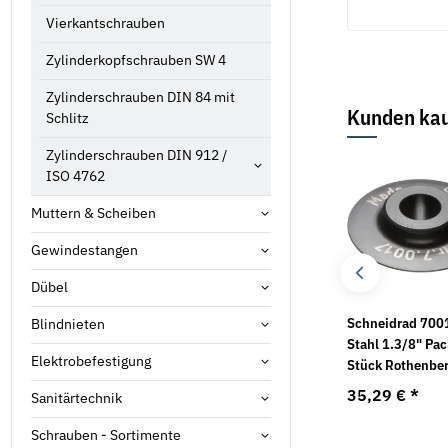
Vierkantschrauben
Zylinderkopfschrauben SW 4
Zylinderschrauben DIN 84 mit
Kunden kau
Schlitz
Zylinderschrauben DIN 912 /
Bestseller
ISO 4762
Muttern & Scheiben
Gewindestangen
Dübel
Schlauch für Luftrad
Schutzbrille Millennia
Schneidrad 700
Blindnieten
grau/schwarz 1000002
Stahl 1.3/8" Pac
Elektrobefestigung
Honeywell
Stück Rothenbe
3,39 € -
7,74 €
*
7,02 €
*
35,29 €
*
Sanitärtechnik
Schrauben - Sortimente