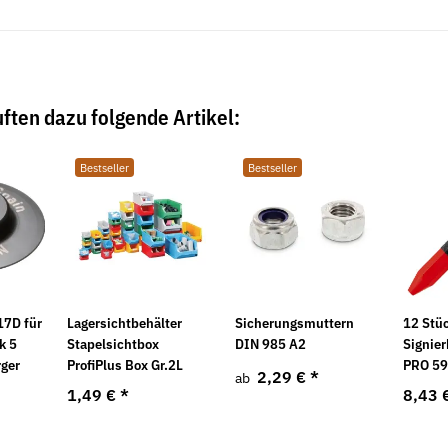
ften dazu folgende Artikel:
Bestseller
Bestseller
17D für
Lagersichtbehälter
Sicherungsmuttern
12 Stüc
k 5
Stapelsichtbox
DIN 985 A2
Signier
rger
ProfiPlus Box Gr.2L
PRO 59
2,29 €
*
ab
1,49 €
*
8,43 