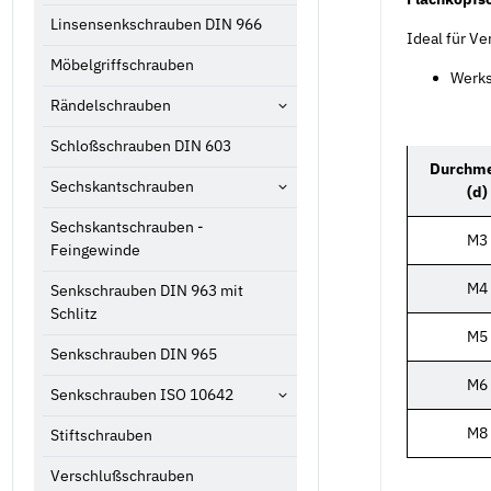
Linsensenkschrauben DIN 966
Ideal für V
Möbelgriffschrauben
Werks
Rändelschrauben
Schloßschrauben DIN 603
Durchme
Sechskantschrauben
(d)
Sechskantschrauben -
M3
Feingewinde
M4
Senkschrauben DIN 963 mit
Schlitz
M5
Senkschrauben DIN 965
M6
Senkschrauben ISO 10642
M8
Stiftschrauben
Verschlußschrauben