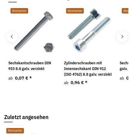
Bestseller
Bestseller
Bestsel
Sechskantschrauben DIN
Zylinderschrauben mit
Sechska
933 8.8 galv. verzinkt
Innensechskant DIN 912
galv. ve
(ISO 4762) 8.8 galv. verzinkt
0,07 €
*
0,3
ab
ab
0,96 €
*
ab
Zuletzt angesehen
Bestseller