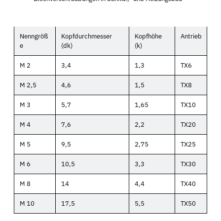
Nenngröß
Kopfdurchmesser
Kopfhöhe
Antrieb
e
(dk)
(k)
M 2
3,4
1,3
TX6
M 2,5
4,6
1,5
TX8
M 3
5,7
1,65
TX10
M 4
7,6
2,2
TX20
M 5
9,5
2,75
TX25
M 6
10,5
3,3
TX30
M 8
14
4,4
TX40
M 10
17,5
5,5
TX50