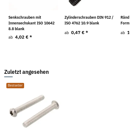
Senkschrauben mit
Zylinderschrauben DIN 912 /
Rändels
Innensechskant ISO 10642
ISO 4762 10.9 blank
Form DI
8.8 blank
0,47 €
*
15,
ab
ab
4,02 €
*
ab
Zuletzt angesehen
Bestseller