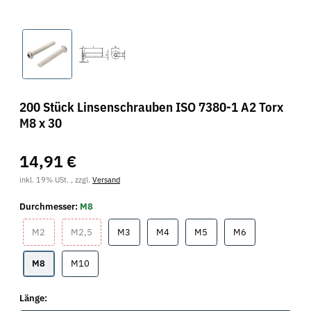
200 Stück Linsenschrauben ISO 7380-1 A2 Torx
M8 x 30
14,91 €
inkl. 19% USt. , zzgl.
Versand
Durchmesser:
M8
M2
M2,5
M3
M4
M5
M6
M2
M2,5
M3
M4
M5
M6
M8
M10
M8
M10
Länge: