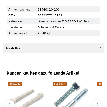
Artikelnummer:
58940820-200
GTIN:
4043377242341
Kategorie:
Linsenschrauben ISO 7380-1 A2 Torx
Hersteller:
Schäfer und Peters
Artikelgewicht:
2,540
kg
Hersteller
Kunden kauften dazu folgende Artikel:
Bestseller
Bestseller
Bestsel