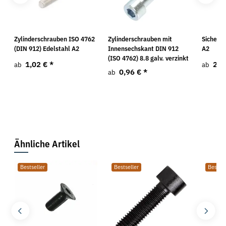
Zylinderschrauben ISO 4762
Zylinderschrauben mit
Sicheru
(DIN 912) Edelstahl A2
Innensechskant DIN 912
A2
(ISO 4762) 8.8 galv. verzinkt
1,02 €
*
2,2
ab
ab
0,96 €
*
ab
Ähnliche Artikel
Bestseller
Bestseller
Bestsel