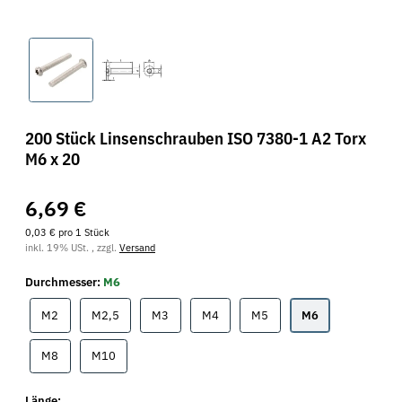
200 Stück Linsenschrauben ISO 7380-1 A2 Torx
M6 x 20
6,69 €
0,03 € pro 1 Stück
inkl. 19% USt. , zzgl.
Versand
Durchmesser:
M6
M2
M2,5
M3
M4
M5
M6
M2
M2,5
M3
M4
M5
M6
M8
M10
M8
M10
Länge: