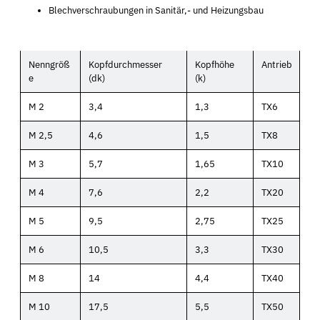
Blechverschraubungen in Sanitär,- und Heizungsbau
Nenngröß
Kopfdurchmesser
Kopfhöhe
Antrieb
e
(dk)
(k)
M 2
3,4
1,3
TX6
M 2,5
4,6
1,5
TX8
M 3
5,7
1,65
TX10
M 4
7,6
2,2
TX20
M 5
9,5
2,75
TX25
M 6
10,5
3,3
TX30
M 8
14
4,4
TX40
M 10
17,5
5,5
TX50