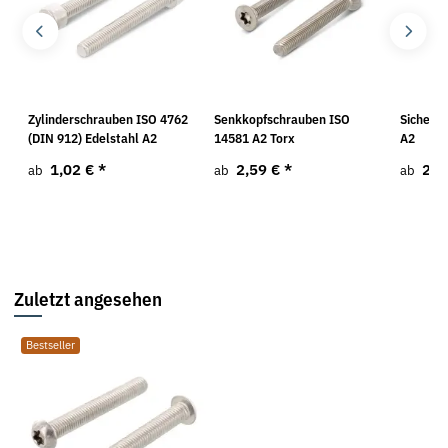
Zylinderschrauben ISO 4762
Senkkopfschrauben ISO
Sicheru
(DIN 912) Edelstahl A2
14581 A2 Torx
A2
1,02 €
*
2,59 €
*
2,2
ab
ab
ab
Zuletzt angesehen
Bestseller