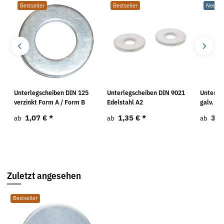
Bestseller
Bestseller
Neu
Unterlegscheiben DIN 125
Unterlegscheiben DIN 9021
Unterle
verzinkt Form A / Form B
Edelstahl A2
galv. ve
1,07 €
*
1,35 €
*
3,8
ab
ab
ab
Zuletzt angesehen
Bestseller