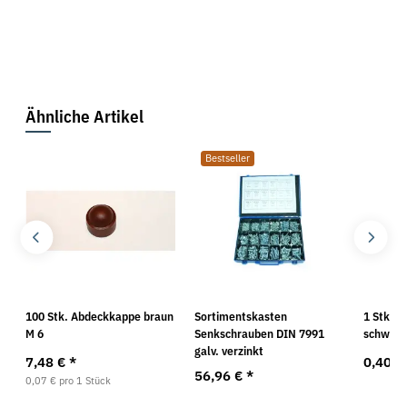
Ähnliche Artikel
Bestseller
100 Stk. Abdeckkappe braun
Sortimentskasten
1 Stk. 
M 6
Senkschrauben DIN 7991
schwarz
galv. verzinkt
7,48 €
*
0,40 €
56,96 €
*
0,07 € pro 1 Stück