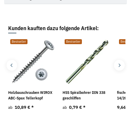
Kunden kauften dazu folgende Artikel:
Bestseller
Bestseller
Bestsel
Holzbauschrauben WIROX
HSS Spiralbohrer DIN 338
fischer®
ABC-Spax Tellerkopf
geschliffen
14/20 
10,89 €
*
0,79 €
*
9,66 €
ab
ab