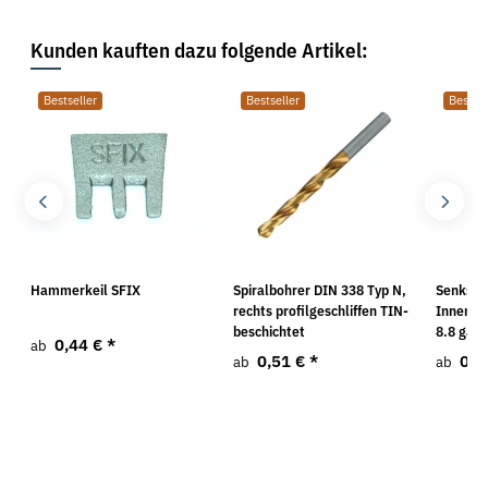
Kunden kauften dazu folgende Artikel:
Bestseller
Bestseller
Bestsel
O
Hammerkeil SFIX
Spiralbohrer DIN 338 Typ N,
Senksch
rechts profilgeschliffen TIN-
Innense
beschichtet
8.8 galv
0,44 €
*
ab
0,51 €
*
0,1
ab
ab