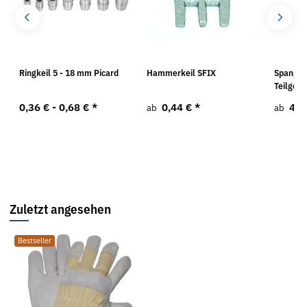
Ringkeil 5 - 18 mm Picard
Hammerkeil SFIX
Spanpla
Teilgewi
0,36 € -
0,68 €
*
0,44 €
*
4,9
ab
ab
Zuletzt angesehen
Bestseller