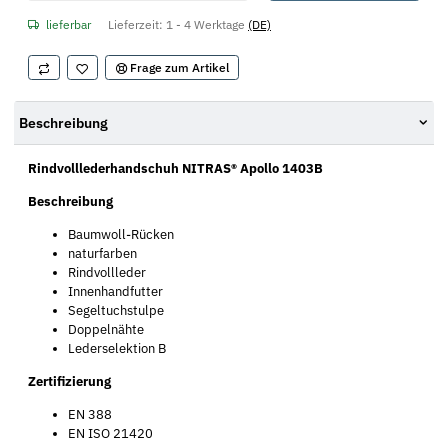
lieferbar
Lieferzeit:
1 - 4 Werktage
(DE)
Frage zum Artikel
Beschreibung
Rindvolllederhandschuh NITRAS® Apollo 1403B
Beschreibung
Baumwoll-Rücken
naturfarben
Rindvollleder
Innenhandfutter
Segeltuchstulpe
Doppelnähte
Lederselektion B
Zertifizierung
EN 388
EN ISO 21420