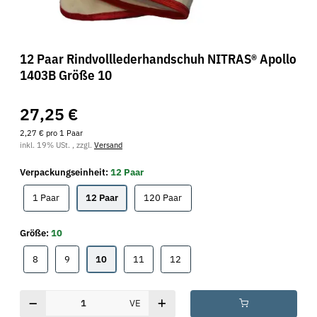
12 Paar Rindvolllederhandschuh NITRAS® Apollo
1403B Größe 10
27,25 €
2,27 € pro 1 Paar
inkl. 19% USt. , zzgl.
Versand
Verpackungseinheit:
12 Paar
1 Paar
12 Paar
120 Paar
1 Paar
12 Paar
120 Paar
Größe:
10
8
9
10
11
12
8
9
10
11
12
VE