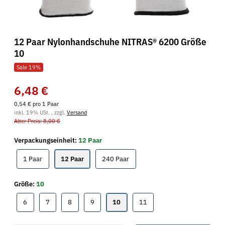
12 Paar Nylonhandschuhe NITRAS® 6200 Größe
10
Sale 19%
6,48 €
0,54 € pro 1 Paar
inkl. 19% USt. , zzgl.
Versand
Alter Preis: 8,00 €
Verpackungseinheit:
12 Paar
1 Paar
12 Paar
240 Paar
1 Paar
12 Paar
240 Paar
Größe:
10
6
7
8
9
10
11
6
7
8
9
10
11