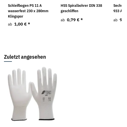
Schleifbogen PS 11 A
HSS Spiralbohrer DIN 338
Sechska
wasserfest 230 x 280mm
geschliffen
933 A4
Klingspor
0,79 €
*
9,5
ab
ab
1,00 €
*
ab
Zuletzt angesehen