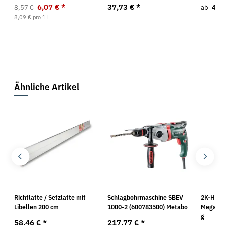
6,07 €
*
37,73 €
*
4,9
8,57 €
ab
8,09 € pro 1 l
Ähnliche Artikel
Richtlatte / Setzlatte mit
Schlagbohrmaschine SBEV
2K-Hoch
Libellen 200 cm
1000-2 (600783500) Metabo
Megabon
g
58,46 €
*
217,77 €
*