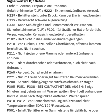
Signalwort (CLP) : Gefahr
Enthält : Aceton; Propan-2-on; Propanon
Gefahrenhinweise (CLP) : H222 - Extrem entzündbares Aerosol.
H229 - Behälter steht unter Druck: Kann bei Erwärmung bersten.
H319 - Verursacht schwere Augenreizung.
H336 - Kann Schläfrigkeit und Benommenheit verursachen.
Sicherheitshinweise (CLP) : P101 - Ist ärztlicher Rat erforderlich,
Verpackung oder Kennzeichnungsetikett bereithalten.
P102 - Darf nicht in die Hände von Kindern gelangen.
P210 - Von Funken, Hitze, heißen Oberflächen, offenen Flammen
fernhalten. Nicht rauchen.
P211 - Nicht gegen offene Flamme oder andere Zündquelle
sprühen.
P251 - Nicht durchstechen oder verbrennen, auch nicht nach
Gebrauch.
P260 - Aerosol, Dampf nicht einatmen.
P271 - Nur im Freien oder in gut belüfteten Räumen verwenden.
P280 - Schutzkleidung/Augenschutz/Gesichtsschutz tragen
P305+P351+P338 - BEI KONTAKT MIT DEN AUGEN: Einige
Minuten lang behutsam mit Wasser spülen. Eventuell vorhandene
Kontaktlinsen nach Möglichkeit entfernen. Weiter spülen.
P410+P412 - Vor Sonnenbestrahlung schützen und nicht
Temperaturen über 50°C/122°F aussetzen.
P501 - Inhalt/Behälter einer Sammelstelle für gefährliche oder