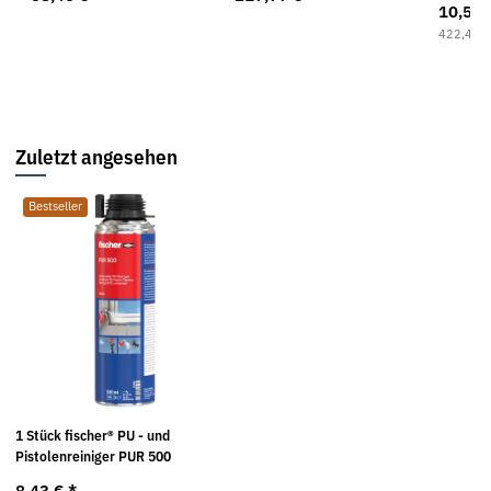
10,56
422,40 €
Zuletzt angesehen
Bestseller
1 Stück fischer® PU - und
Pistolenreiniger PUR 500
8,43 €
*