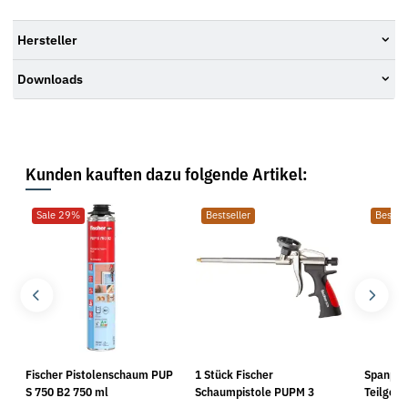
Hersteller
Downloads
Kunden kauften dazu folgende Artikel:
Sale 29%
Bestseller
Bestsel
Fischer Pistolenschaum PUP
1 Stück Fischer
Spanpla
S 750 B2 750 ml
Schaumpistole PUPM 3
Teilgewi