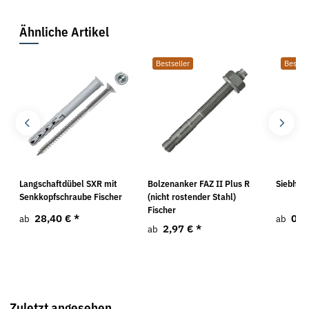
Ähnliche Artikel
Bestseller
Bestsel
Langschaftdübel SXR mit
Bolzenanker FAZ II Plus R
Siebhül
Senkkopfschraube Fischer
(nicht rostender Stahl)
Fischer
28,40 €
*
0,4
ab
ab
2,97 €
*
ab
Zuletzt angesehen