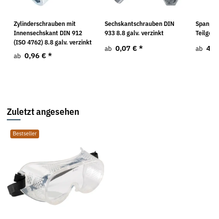
Zylinderschrauben mit
Sechskantschrauben DIN
Spanpla
Innensechskant DIN 912
933 8.8 galv. verzinkt
Teilgewi
(ISO 4762) 8.8 galv. verzinkt
0,07 €
*
4,9
ab
ab
0,96 €
*
ab
Zuletzt angesehen
Bestseller