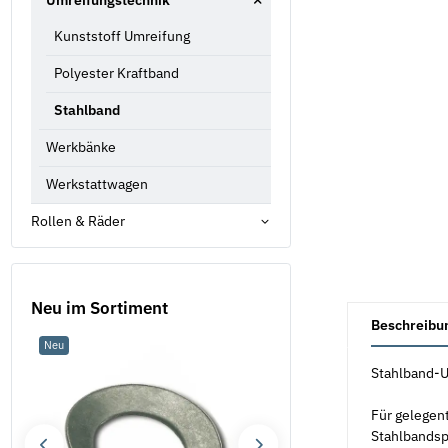
Umreifungstechnik
Kunststoff Umreifung
Polyester Kraftband
Stahlband
Werkbänke
Werkstattwagen
Rollen & Räder
Neu im Sortiment
weitere Registe
Beschreibu
Neu
Neu
Stahlband-U
Für gelegen
Stahlbands