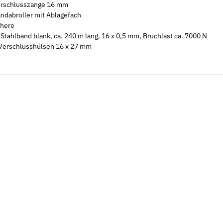
erschlusszange 16 mm
andabroller mit Ablagefach
chere
 Stahlband blank, ca. 240 m lang, 16 x 0,5 mm, Bruchlast ca. 7000 N
Verschlusshülsen 16 x 27 mm
IN 137 mech.
Spannschlossmutter DIN 1480 galv.
Federringe F
verzinkt
verzinkt
2,05 €
*
2,19 €
ab
ab