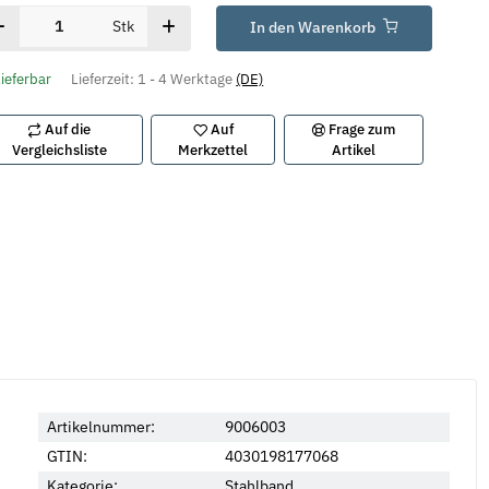
Stk
In den Warenkorb
lieferbar
Lieferzeit:
1 - 4 Werktage
(DE)
Auf die
Auf
Frage zum
Vergleichsliste
Merkzettel
Artikel
Neu
Artikelnummer:
9006003
GTIN:
4030198177068
Kategorie:
Stahlband