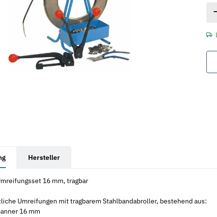
rkarten anzeigen
ng
Hersteller
Neu
Neu
mreifungsset 16 mm, tragbar
tliche Umreifungen mit tragbarem Stahlbandabroller, bestehend aus:
panner 16 mm