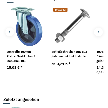
Bestseller
Lenkrolle 100mm
Schloßschrauben DIN 603
100 Stüc
Platte,Elastik blau,RL
galv. verzinkt inkl. Mutter
Dämmsto
L500.B61.101
gelocht 
3,21 €
*
ab
15,08 €
*
14,02
0,14 € pr
Zuletzt angesehen