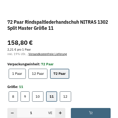
72 Paar Rindspaltlederhandschuh NITRAS 1302
Split Master Größe 11
158,80 €
2,21 € pro 1 Paar
inkl. 19% USt. ,
Versandkostenfreie Lieferung
Verpackungseinheit:
72 Paar
1 Paar
12 Paar
72 Paar
1 Paar
12 Paar
72 Paar
Größe:
11
8
9
10
11
12
8
9
10
11
12
VE