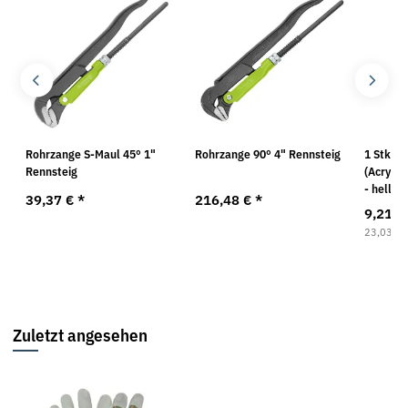
Rohrzange S-Maul 45° 1"
Rohrzange 90° 4" Rennsteig
1 Stk. R
Rennsteig
(Acrylha
- hellgr
39,37 €
*
216,48 €
*
9,21 €
23,03 € p
Zuletzt angesehen