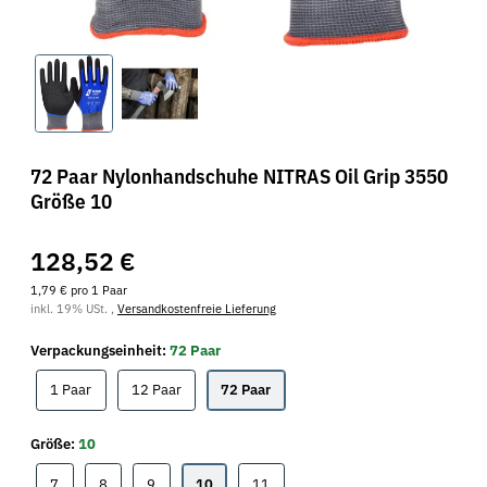
72 Paar Nylonhandschuhe NITRAS Oil Grip 3550
Größe 10
128,52 €
1,79 € pro 1 Paar
inkl. 19% USt. ,
Versandkostenfreie Lieferung
Verpackungseinheit:
72 Paar
1 Paar
12 Paar
72 Paar
1 Paar
12 Paar
72 Paar
Größe:
10
7
8
9
10
11
7
8
9
10
11