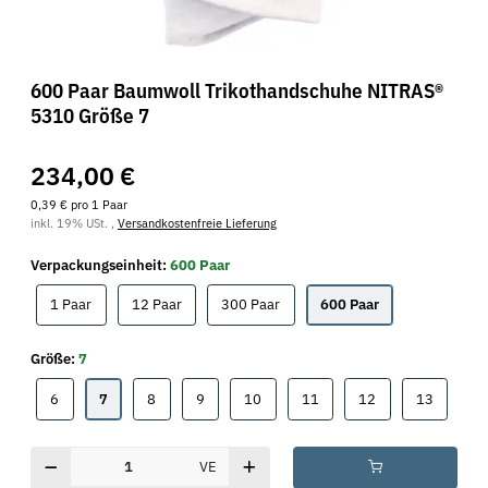
600 Paar Baumwoll Trikothandschuhe NITRAS®
5310 Größe 7
234,00 €
0,39 € pro 1 Paar
inkl. 19% USt. ,
Versandkostenfreie Lieferung
Verpackungseinheit:
600 Paar
1 Paar
12 Paar
300 Paar
600 Paar
1 Paar
12 Paar
300 Paar
600 Paar
Größe:
7
6
7
8
9
10
11
12
13
6
7
8
9
10
11
12
13
VE