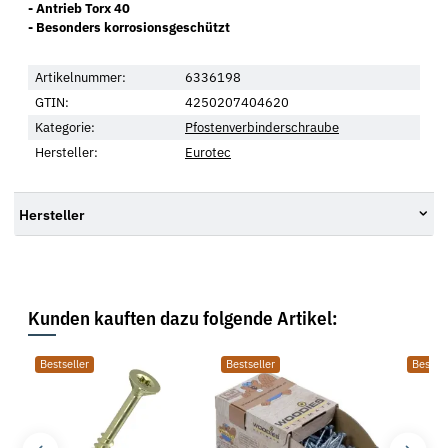
- Antrieb Torx 40
- Besonders korrosionsgeschützt
Artikelnummer:
6336198
GTIN:
4250207404620
Kategorie:
Pfostenverbinderschraube
Hersteller:
Eurotec
Hersteller
Kunden kauften dazu folgende Artikel:
Bestseller
Bestseller
Bestsel