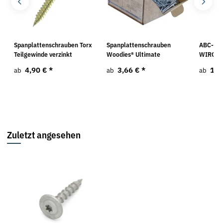
Spanplattenschrauben Torx
Spanplattenschrauben
ABC-Spa
Teilgewinde verzinkt
Woodies® Ultimate
WIROX
4,90 €
*
3,66 €
*
11,
ab
ab
ab
Zuletzt angesehen