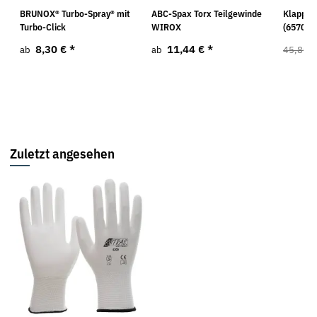
BRUNOX® Turbo-Spray® mit
ABC-Spax Torx Teilgewinde
Klappme
Turbo-Click
WIROX
(657049
8,30 €
*
11,44 €
*
ab
ab
45,80 €
Zuletzt angesehen