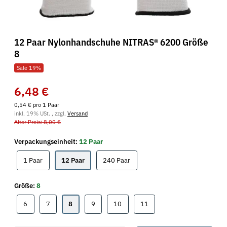
12 Paar Nylonhandschuhe NITRAS® 6200 Größe
8
Sale 19%
6,48 €
0,54 € pro 1 Paar
inkl. 19% USt. , zzgl.
Versand
Alter Preis: 8,00 €
Verpackungseinheit:
12 Paar
1 Paar
12 Paar
240 Paar
1 Paar
12 Paar
240 Paar
Größe:
8
6
7
8
9
10
11
6
7
8
9
10
11