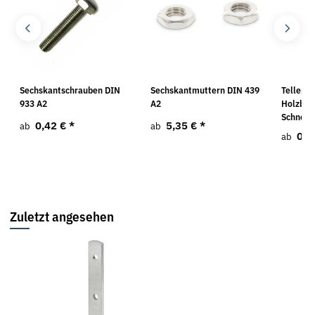
O
Sechskantschrauben DIN
Sechskantmuttern DIN 439
Tellerko
933 A2
A2
Holzbau
Schneid
0,42 €
*
5,35 €
*
ab
ab
0,2
ab
Zuletzt angesehen