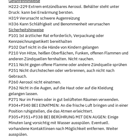
Gefahrenhinweise
H222-229 Extrem entzündbares Aerosol. Behälter steht unter
Druck: kann bei Erwärmung bersten.
H319 Verursacht schwere Augenreizung
H336 Kann Schläfrigkeit und Benommenheit verursachen
Sicherheitshinweise
P101 Ist ärztlicher Rat erforderlich, Verpackung oder
Kennzeichnungsetikett bereithalten
P102 Darf nicht in die Hände von Kindern gelangen
P210 Von Hitze, heißen Oberflächen, Funken, offenen Flammen und
anderen Zündquellen fernhalten. Nicht rauchen.
P211 Nicht gegen offene Flamme oder andere Zündquelle sprühen
P251 Nicht durchstechen oder verbrennen, auch nicht nach
Gebrauch.
P260 Aerosol nicht einatmen.
P262 Nicht in die Augen, auf die Haut oder auf die Kleidung
gelangen lassen.
P271 Nur im Freien oder in gut belüfteten Räumen verwenden.
P304+P340 BEI EINATMEN: An die frische Luft bringen und in einer
Position ruhigstellen, die das Atmen erleichtert.
P305+P351+P338 BEI BERÜHRUNG MIT DEN AUGEN: Einige
Minuten lang vorsichtig mit Wasser ausspülen. Eventuell.
vorhandene Kontaktlinsen nach Möglichkeit entfernen. Weiter
ausspülen.