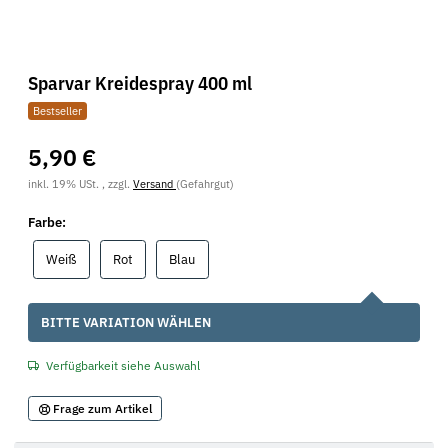
Sparvar Kreidespray 400 ml
Bestseller
5,90 €
inkl. 19% USt. , zzgl.
Versand
(Gefahrgut)
Farbe:
Weiß
Rot
Blau
Weiß
Rot
Blau
x
BITTE VARIATION WÄHLEN
Verfügbarkeit siehe Auswahl
Frage zum Artikel