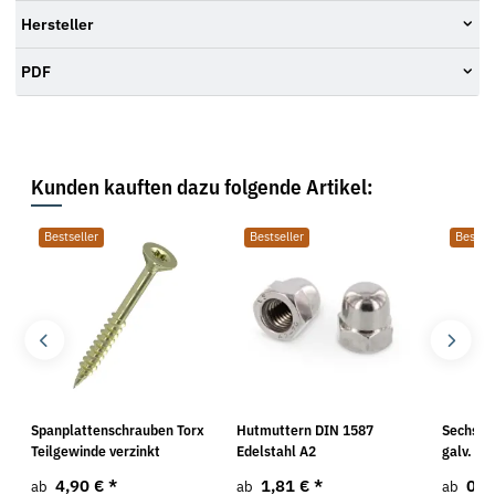
Hersteller
PDF
Kunden kauften dazu folgende Artikel:
Bestseller
Bestseller
Bestsel
f
Spanplattenschrauben Torx
Hutmuttern DIN 1587
Sechska
Teilgewinde verzinkt
Edelstahl A2
galv. ve
4,90 €
*
1,81 €
*
0,3
ab
ab
ab