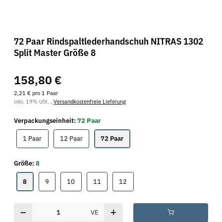
72 Paar Rindspaltlederhandschuh NITRAS 1302
Split Master Größe 8
158,80 €
2,21 € pro 1 Paar
inkl. 19% USt. ,
Versandkostenfreie Lieferung
Verpackungseinheit:
72 Paar
1 Paar
12 Paar
72 Paar
1 Paar
12 Paar
72 Paar
Größe:
8
8
9
10
11
12
8
9
10
11
12
VE