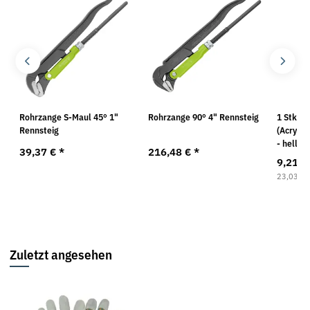
Rohrzange S-Maul 45° 1"
Rohrzange 90° 4" Rennsteig
1 Stk. R
Rennsteig
(Acrylha
- hellgr
39,37 €
*
216,48 €
*
9,21 €
23,03 € p
Zuletzt angesehen