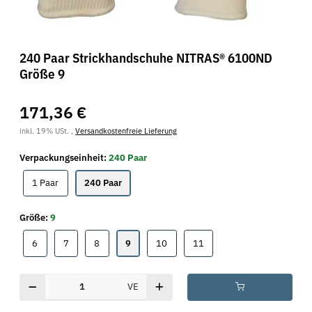
240 Paar Strickhandschuhe NITRAS® 6100ND
Größe 9
171,36 €
inkl. 19% USt. ,
Versandkostenfreie Lieferung
Verpackungseinheit:
240 Paar
1 Paar
240 Paar
1 Paar
240 Paar
Größe:
9
6
7
8
9
10
11
6
7
8
9
10
11
VE