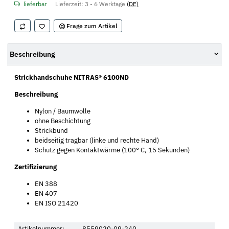
lieferbar
Lieferzeit:
3 - 6 Werktage
(DE)
Frage zum Artikel
Beschreibung
Strickhandschuhe NITRAS® 6100ND
Beschreibung
Nylon / Baumwolle
ohne Beschichtung
Strickbund
beidseitig tragbar (linke und rechte Hand)
Schutz gegen Kontaktwärme (100° C, 15 Sekunden)
Zertifizierung
EN 388
EN 407
EN ISO 21420
Artikelnummer:
8559020-09-240