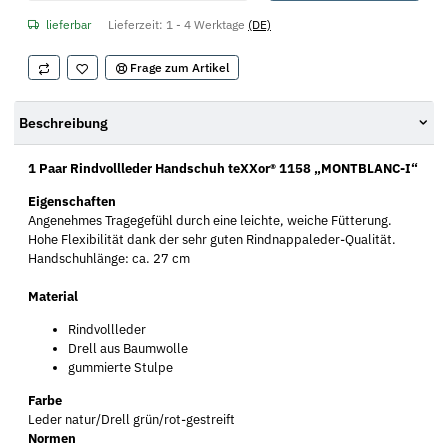
lieferbar
Lieferzeit:
1 - 4 Werktage
(DE)
Frage zum Artikel
Beschreibung
1 Paar Rindvollleder Handschuh teXXor® 1158 „MONTBLANC-I“
Eigenschaften
Angenehmes Tragegefühl durch eine leichte, weiche Fütterung.
Hohe Flexibilität dank der sehr guten Rindnappaleder-Qualität.
Handschuhlänge: ca. 27 cm
Material
Rindvollleder
Drell aus Baumwolle
gummierte Stulpe
Farbe
Leder natur/Drell grün/rot-gestreift
Normen