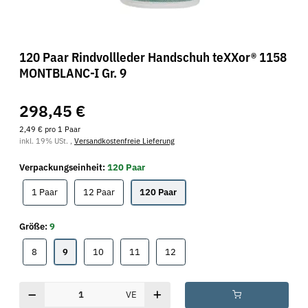
120 Paar Rindvollleder Handschuh teXXor® 1158
MONTBLANC-I Gr. 9
298,45 €
2,49 € pro 1 Paar
inkl. 19% USt. ,
Versandkostenfreie Lieferung
Verpackungseinheit:
120 Paar
1 Paar
12 Paar
120 Paar
1 Paar
12 Paar
120 Paar
Größe:
9
8
9
10
11
12
8
9
10
11
12
VE