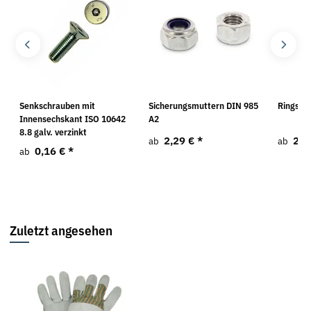
Senkschrauben mit
Sicherungsmuttern DIN 985
Ringsch
Innensechskant ISO 10642
A2
8.8 galv. verzinkt
2,29 €
*
2,9
ab
ab
0,16 €
*
ab
Zuletzt angesehen