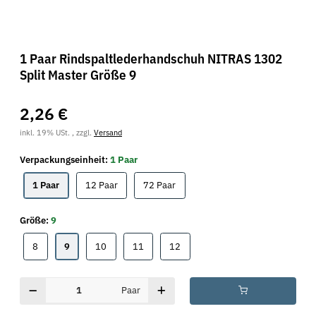
1 Paar Rindspaltlederhandschuh NITRAS 1302
Split Master Größe 9
2,26 €
inkl. 19% USt. , zzgl.
Versand
Verpackungseinheit:
1 Paar
1 Paar
12 Paar
72 Paar
1 Paar
12 Paar
72 Paar
Größe:
9
8
9
10
11
12
8
9
10
11
12
Paar