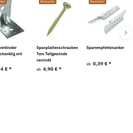
ller
Bestseller
Bestseller
 Stahl verzinkt leichte
Federscheiben Form A DIN 137 mech.
F
verzinkt
v
*
3,45 €
*
ab
verbinder
Spanplattenschrauben
Sparrenpfettenanker
chenklig mit
Torx Teilgewinde
verzinkt
0,39 €
*
ab
24 €
*
4,90 €
*
ab