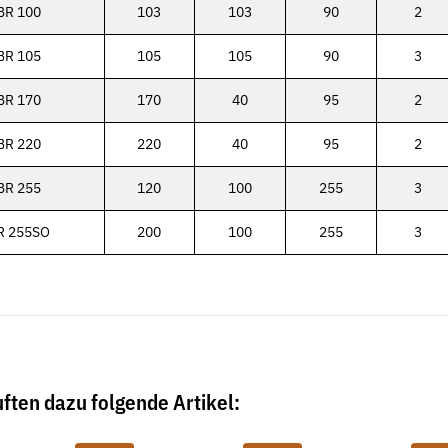
BR 100
103
103
90
2
BR 105
105
105
90
3
BR 170
170
40
95
2
BR 220
220
40
95
2
BR 255
120
100
255
3
R 255SO
200
100
255
3
Neu
Neu
ften dazu folgende Artikel: