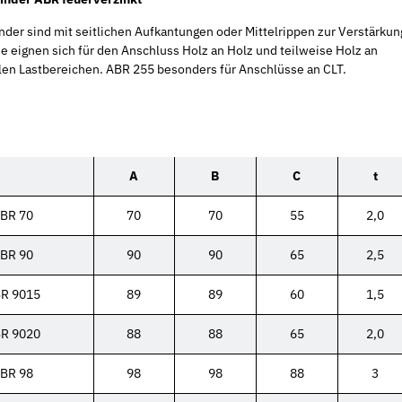
nder sind mit seitlichen Aufkantungen oder Mittelrippen zur Verstärkun
e eignen sich für den Anschluss Holz an Holz und teilweise Holz an
elen Lastbereichen. ABR 255 besonders für Anschlüsse an CLT.
A
B
C
t
BR 70
70
70
55
2,0
BR 90
90
90
65
2,5
R 9015
89
89
60
1,5
R 9020
88
88
65
2,0
BR 98
98
98
88
3