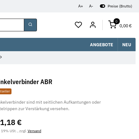
A+
A-
Preise (Brutto)
0
0,00 €
ANGEBOTE
NEU
nkelverbinder ABR
tseller
kelverbinder sind mit seitlichen Aufkantungen oder
telrippen zur Verstärkung versehen.
1,18 €
. 19% USt. , zzgl.
Versand