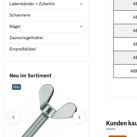
Ladenbänder + Zubehör
A
Scharniere
A
Nägel
A
Zaunsriegelhalter
A
Einpreßdübel
A
AB
Neu im Sortiment
Neu
Neu
Kunden kau