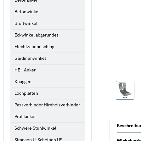
Betonanker
Betonwinkel
Breitwinkel
Eckwinkel abgerundet
Flechtzaunbeschlag
Gardinenwinkel
HE - Anker
Knaggen
Lochplatten
Passverbinder Hirnholzverbinder
Profilanker
weitere Registe
Beschreibu
Schwere Stuhlwinkel
Simpson U-Scheiben US
Winkelverb