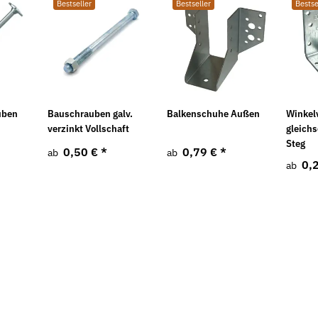
Bestseller
Bestseller
Bestse
967 galv.
Federringe DIN 7980 galv. verzinkt
Flügelmuttern
Ausführung
4,49 €
*
ab
5,22 €
ab
uben
Bauschrauben galv.
Balkenschuhe Außen
Winkel
verzinkt Vollschaft
gleichs
Steg
0,50 €
*
0,79 €
*
ab
ab
0,
ab