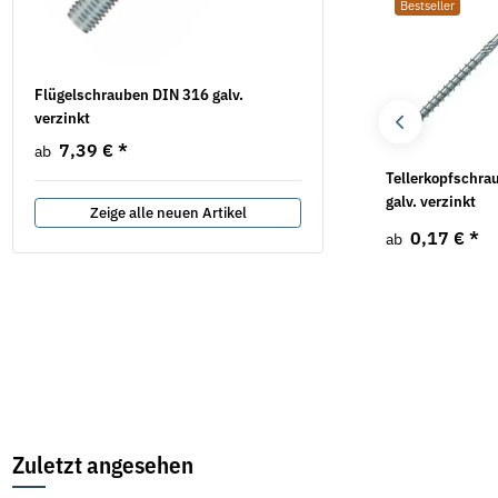
Bestseller
Bestseller
Bestseller
.
Flügelschrauben DIN 316 galv.
Sicherungsmuttern DIN 7
verzinkt
verzinkt
7,39 €
*
28,08 € -
59,44 €
*
ab
Holzbauschrauben
Gewindestange DIN
Tellerkopfschra
Senkkopf Torx verzinkt
976 8.8 galv. verzinkt
galv. verzinkt
Zeige alle neuen Artikel
1m
0,17 €
*
0,17 €
*
ab
ab
1,06 €
*
ab
Zuletzt angesehen