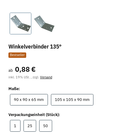
Winkelverbinder 135°
Bestseller
0,88 €
ab
inkl. 19% USt. , zzgl.
Versand
Maße:
90 x 90 x 65 mm
105 x 105 x 90 mm
90 x 90 x 65 mm
105 x 105 x 90 mm
Verpackungseinheit (Stück):
1
25
50
1
25
50