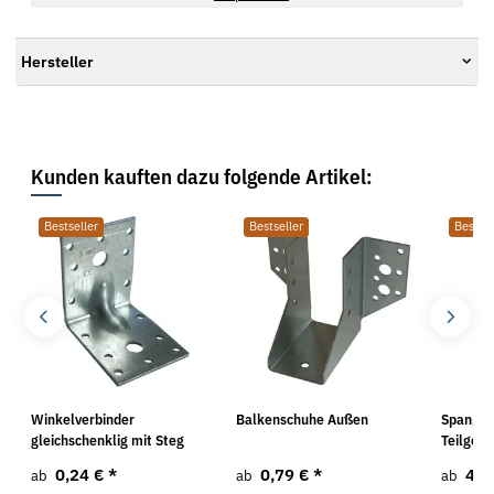
Hersteller
Kunden kauften dazu folgende Artikel:
Bestseller
Bestseller
Bestsel
Winkelverbinder
Balkenschuhe Außen
Spanpla
gleichschenklig mit Steg
Teilgewi
0,24 €
*
0,79 €
*
4,9
ab
ab
ab