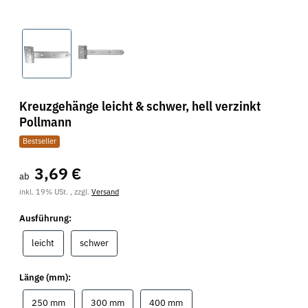
Kreuzgehänge leicht & schwer, hell verzinkt
Pollmann
Bestseller
3,69 €
ab
inkl. 19% USt. , zzgl.
Versand
Ausführung:
leicht
schwer
leicht
schwer
Länge (mm):
250 mm
300 mm
400 mm
250 mm
300 mm
400 mm