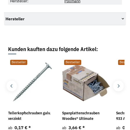
Hersteller:
Pollmann
Hersteller
Kunden kauften dazu folgende Artikel:
Bestseller
Bestseller
Bestsel
Tellerkopfschrauben galv.
Spanplattenschrauben
Sechska
verzinkt
Woodies® Ultimate
933 A2
0,17 €
*
3,66 €
*
0,4
ab
ab
ab