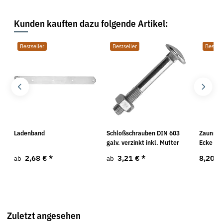
Kunden kauften dazu folgende Artikel:
Bestseller
Bestseller
Bestsel
Ladenband
Schloßschrauben DIN 603
Zaunrieg
galv. verzinkt inkl. Mutter
Ecke
2,68 €
*
3,21 €
*
8,20 €
ab
ab
Zuletzt angesehen