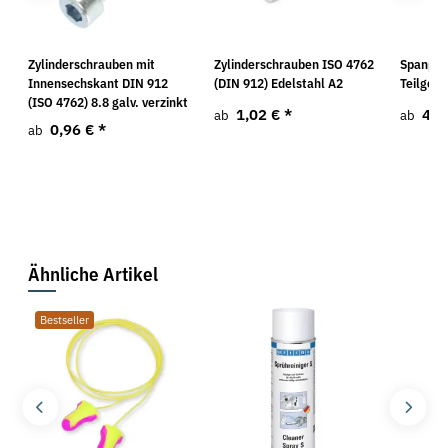
Zylinderschrauben mit
Zylinderschrauben ISO 4762
Spanpla
Innensechskant DIN 912
(DIN 912) Edelstahl A2
Teilgewi
(ISO 4762) 8.8 galv. verzinkt
1,02 €
*
4,9
ab
ab
0,96 €
*
ab
Ähnliche Artikel
Bestseller