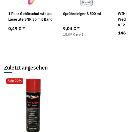
1 Paar Gehörschutzstöpsel
Sprühreiniger S 500 ml
WIHA Sc
LaserLite SNR 35 mit Band
Wechsel
6 12-tlg
0,49 €
*
9,04 €
*
146,4
18,09 € pro 1 l
Zuletzt angesehen
Sale 22%