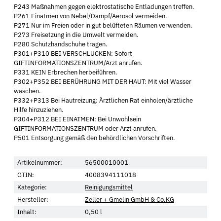
P243 Maßnahmen gegen elektrostatische Entladungen treffen.
P261 Einatmen von Nebel/Dampf/Aerosol vermeiden.
P271 Nur im Freien oder in gut belüfteten Räumen verwenden.
P273 Freisetzung in die Umwelt vermeiden.
P280 Schutzhandschuhe tragen.
P301+P310 BEI VERSCHLUCKEN: Sofort
GIFTINFORMATIONSZENTRUM/Arzt anrufen.
P331 KEIN Erbrechen herbeiführen.
P302+P352 BEI BERÜHRUNG MIT DER HAUT: Mit viel Wasser
waschen.
P332+P313 Bei Hautreizung: Ärztlichen Rat einholen/ärztliche
Hilfe hinzuziehen.
P304+P312 BEI EINATMEN: Bei Unwohlsein
GIFTINFORMATIONSZENTRUM oder Arzt anrufen.
P501 Entsorgung gemäß den behördlichen Vorschriften.
Artikelnummer:
56500010001
GTIN:
4008394111018
Kategorie:
Reinigungsmittel
Hersteller:
Zeller + Gmelin GmbH & Co.KG
Inhalt:
0,50 l