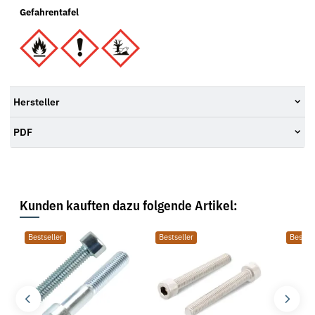
Gefahrentafel
Hersteller
PDF
Kunden kauften dazu folgende Artikel:
Bestseller
Bestseller
Bestsel