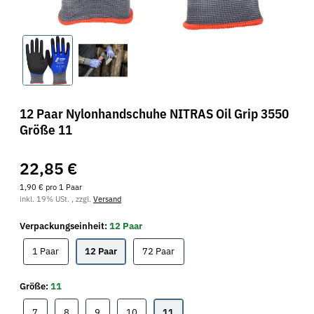
12 Paar Nylonhandschuhe NITRAS Oil Grip 3550
Größe 11
22,85 €
1,90 € pro 1 Paar
inkl. 19% USt. , zzgl.
Versand
Verpackungseinheit:
12 Paar
1 Paar
12 Paar
72 Paar
1 Paar
12 Paar
72 Paar
Größe:
11
7
8
9
10
11
7
8
9
10
11