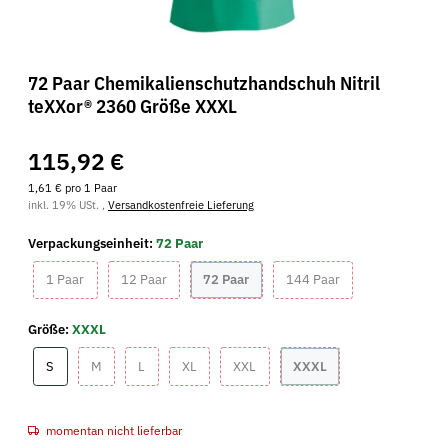
72 Paar Chemikalienschutzhandschuh Nitril
teXXor® 2360 Größe XXXL
115,92 €
1,61 € pro 1 Paar
inkl. 19% USt. ,
Versandkostenfreie Lieferung
Verpackungseinheit:
72 Paar
1 Paar
12 Paar
72 Paar
144 Paar
1 Paar
12 Paar
72 Paar
144 Paar
Größe:
XXXL
S
M
L
XL
XXL
XXXL
S
M
L
XL
XXL
XXXL
momentan nicht lieferbar