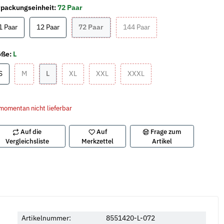
packungseinheit:
72 Paar
1 Paar
12 Paar
72 Paar
144 Paar
1 Paar
12 Paar
72 Paar
144 Paar
öße:
L
S
M
L
XL
XXL
XXXL
S
M
L
XL
XXL
XXXL
momentan nicht lieferbar
Auf die
Auf
Frage zum
Vergleichsliste
Merkzettel
Artikel
Artikelnummer:
8551420-L-072