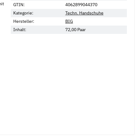
it
GTIN:
4062899044370
Kategorie:
Techn. Handschuhe
Hersteller:
BIG
Inhalt:
72,00 Paar
Neu
mutter DIN 1480 galv.
Federscheiben Form B DIN 137 mech.
F
verzinkt
v
*
5,69 €
*
ab