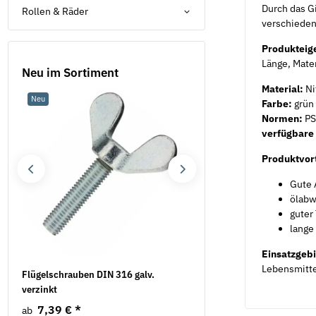
Durch das Gi
Rollen & Räder
verschieden
Produkteig
Länge, Mate
Neu im Sortiment
Material:
Nit
Neu
Neu
Farbe:
grün
Normen:
PS
verfügbare
Produktvort
Gute 
ölabw
guter
lange
Einsatzgeb
Lebensmittel
.
Flügelschrauben DIN 316 galv.
Federringe Form B DIN 12
verzinkt
verzinkt
7,39 €
*
2,19 €
*
ab
ab