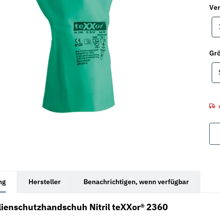
Ver
Gr
rkarten anzeigen
ng
Hersteller
Benachrichtigen, wenn verfügbar
ienschutzhandschuh Nitril teXXor® 2360