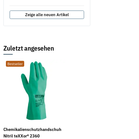
Zeige alle neuen Artikel
Zuletzt angesehen
Bestseller
Chemikalienschutzhandschuh
Nitril teXXor® 2360