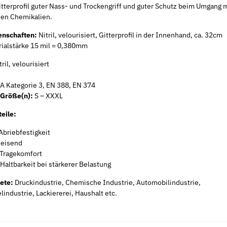
tterprofil guter Nass- und Trockengriff und guter Schutz beim Umgang m
en Chemikalien.
enschaften:
Nitril, velourisiert, Gitterprofil in der Innenhand, ca. 32cm
rialstärke 15 mil = 0,380mm
ril, velourisiert
Neu
Neu
A Kategorie 3, EN 388, EN 374
 Größe(n):
S – XXXL
eile:
Abriebfestigkeit
eisend
 Tragekomfort
 Haltbarkeit bei stärkerer Belastung
iete:
Druckindustrie, Chemische Industrie, Automobilindustrie,
industrie, Lackiererei, Haushalt etc.
7 galv.
Sicherungsmuttern DIN 7967 galv.
Spannschloss
verzinkt
verzinkt
28,08 € -
59,44 €
*
2,05 €
ab