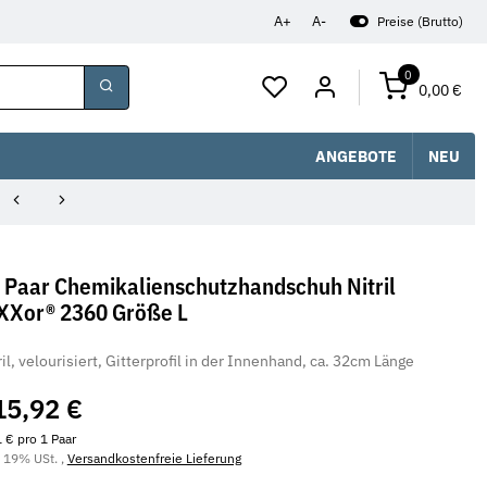
A+
A-
Preise (Brutto)
0
0,00 €
ANGEBOTE
NEU
 Paar Chemikalienschutzhandschuh Nitril
XXor® 2360 Größe L
ril, velourisiert, Gitterprofil in der Innenhand, ca. 32cm Länge
15,92 €
 € pro 1 Paar
. 19% USt. ,
Versandkostenfreie Lieferung