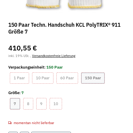
150 Paar Techn. Handschuh KCL PolyTRIX® 911
Größe 7
410,55 €
inkl. 19% USt. ,
Versandkostenfreie Lieferung
Verpackungseinheit:
150 Paar
1 Paar
10 Paar
60 Paar
150 Paar
1 Paar
10 Paar
60 Paar
150 Paar
Größe:
7
7
8
9
10
7
8
9
10
momentan nicht lieferbar