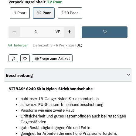
Verpackungseinheit:
12 Paar
1 Paar
12 Paar
120 Paar
1 Paar
12 Paar
120 Paar
VE
lieferbar
Lieferzeit:
3 - 6 Werktage
(DE)
Frage zum Artikel
Beschreibung
NITRAS® 6240 Skin Nylon-Strickhandschuhe
nahtloser 18-Gauge-Nylon-Strickhandschuh
schwarze PU-Schaum-Innenhandbeschichtung
Passform wie eine zweite Haut
Griffsicherheit und gutes Tastempfinden auch bei rutschigen
Gegenständen
gute Beständigkeit gegen Öle und Fette
geeignet für Arbeiten die eine hohe Präzision erfordern,