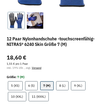
12 Paar Nylonhandschuhe -touchscreenfähig-
NITRAS® 6240 Skin Größe 7 (M)
18,60 €
1,55 € pro 1 Paar
inkl. 19% USt. , zzgl.
Versand
Größe:
7 (M)
5 (XS)
6 (S)
7 (M)
8 (L)
9 (XL)
5 (XS)
6 (S)
7 (M)
8 (L)
9 (XL)
10 (XXL)
11 (XXXL)
10 (XXL)
11 (XXXL)