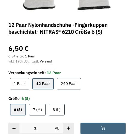
12 Paar Nylonhandschuhe -Fingerkuppen
beschichtet- NITRAS® 6210 Größe 6 (S)
6,50 €
0,54 € pro 1 Paar
inkl. 19% USt. , zzgl.
Versand
Verpackungseinheit:
12 Paar
1 Paar
12 Paar
240 Paar
1 Paar
12 Paar
240 Paar
Größe:
6 (S)
6 (S)
7 (M)
8 (L)
6 (S)
7 (M)
8 (L)
VE