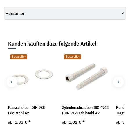
Hersteller
Kunden kauften dazu folgende Artikel:
Bestseller
Bestseller
Passscheiben DIN 988
Zylinderschrauben ISO 4762
Rundsch
Edelstahl A2
(DIN 912) Edelstahl A2
Tragfähi
1,33 €
*
1,02 €
*
7,2
ab
ab
ab