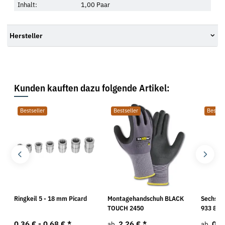
Inhalt:
1,00 Paar
Hersteller
Kunden kauften dazu folgende Artikel:
Bestseller
Bestseller
Bestsel
Ringkeil 5 - 18 mm Picard
Montagehandschuh BLACK
Sechska
TOUCH 2450
933 8.8 
0,36 € -
0,68 €
*
2,26 €
*
0,0
ab
ab