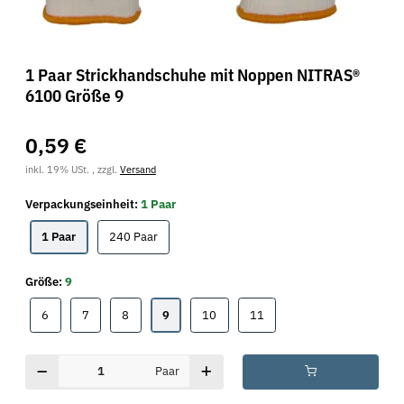
1 Paar Strickhandschuhe mit Noppen NITRAS®
6100 Größe 9
0,59 €
inkl. 19% USt. , zzgl.
Versand
Verpackungseinheit:
1 Paar
1 Paar
240 Paar
1 Paar
240 Paar
Größe:
9
6
7
8
9
10
11
6
7
8
9
10
11
Paar