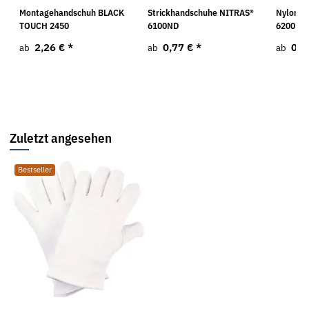
Montagehandschuh BLACK
Strickhandschuhe NITRAS®
Nylonha
TOUCH 2450
6100ND
6200
2,26 €
*
0,77 €
*
0,5
ab
ab
ab
Zuletzt angesehen
Bestseller