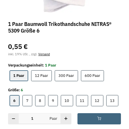
1 Paar Baumwoll Trikothandschuhe NITRAS®
5309 Größe 6
0,55 €
inkl. 19% USt. , zzgl.
Versand
Verpackungseinheit:
1 Paar
1 Paar
12 Paar
300 Paar
600 Paar
1 Paar
12 Paar
300 Paar
600 Paar
Größe:
6
6
7
8
9
10
11
12
13
6
7
8
9
10
11
12
13
Paar