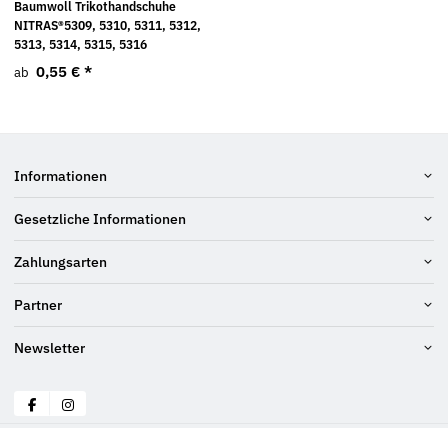
Baumwoll Trikothandschuhe
NITRAS®5309, 5310, 5311, 5312,
5313, 5314, 5315, 5316
0,55 €
*
ab
Informationen
Gesetzliche Informationen
Zahlungsarten
Partner
Newsletter
© Schraubenluchs
* Alle Preise inkl. gesetzlicher USt., zzgl.
Versand