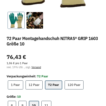
72 Paar Montagehandschuh NITRAS® GRIP 1603
Größe 10
76,43 €
1,06 € pro 1 Paar
inkl. 19% USt. , zzgl.
Versand
Verpackungseinheit:
72 Paar
1 Paar
12 Paar
72 Paar
120 Paar
1 Paar
12 Paar
72 Paar
120 Paar
Größe:
10
8
9
10
11
8
9
10
11