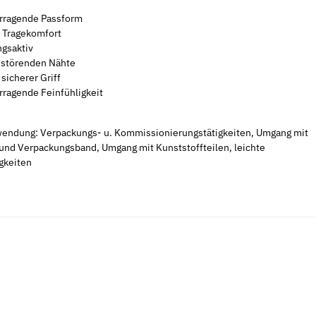
7,36 €
*
8,54 €
*
rragende Passform
0,04 € pro 1 Stück
0,04 € pro 1 S
 Tragekomfort
gsaktiv
 störenden Nähte
 sicherer Griff
rragende Feinfühligkeit
endung: Verpackungs- u. Kommissionierungstätigkeiten, Umgang mit
und Verpackungsband, Umgang mit Kunststoffteilen, leichte
gkeiten