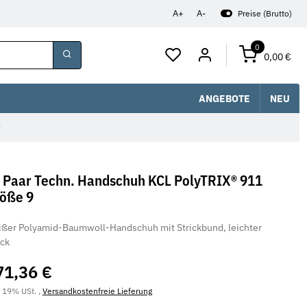
A+
A-
Preise (Brutto)
0
0,00 €
ANGEBOTE
NEU
 Paar Techn. Handschuh KCL PolyTRIX® 911
öße 9
ßer Polyamid-Baumwoll-Handschuh mit Strickbund, leichter
ick
71,36 €
. 19% USt. ,
Versandkostenfreie Lieferung