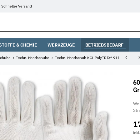
Schneller Versand
STOFFE & CHEMIE
WERKZEUGE
BETRIEBSBEDARF
chuhe
Techn. Handschuhe
Techn. Handschuh KCL PolyTRIX® 911
60
Gr
Wei
Str
1
inkl