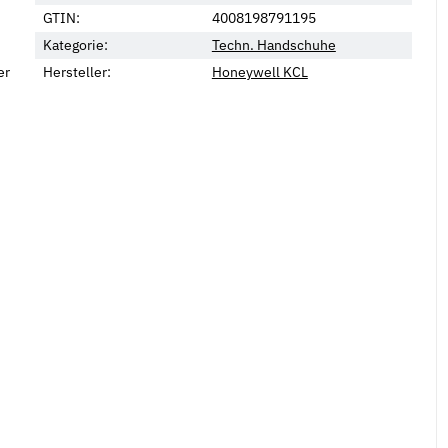
GTIN:
4008198791195
Kategorie:
Techn. Handschuhe
er
Hersteller:
Honeywell KCL
Neu
ensterbankschrauben
Flügelmuttern Stahl verzinkt leichte
H
ewinde Kreuzschlitz A2
Ausführung
A
5,22 €
*
9
ab