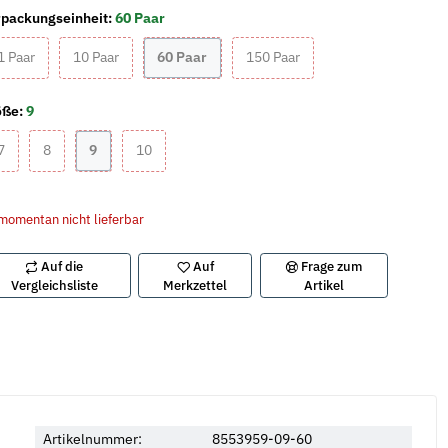
packungseinheit:
60 Paar
1 Paar
10 Paar
60 Paar
150 Paar
1 Paar
10 Paar
60 Paar
150 Paar
öße:
9
7
8
9
10
7
8
9
10
momentan nicht lieferbar
Auf die
Auf
Frage zum
Vergleichsliste
Merkzettel
Artikel
Artikelnummer:
8553959-09-60