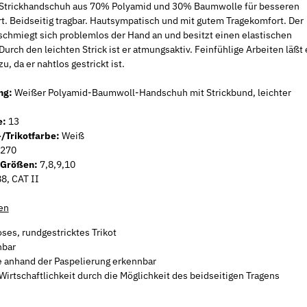
r Strickhandschuh aus 70% Polyamid und 30% Baumwolle für besseren
t. Beidseitig tragbar. Hautsympatisch und mit gutem Tragekomfort. Der
chmiegt sich problemlos der Hand an und besitzt einen elastischen
Durch den leichten Strick ist er atmungsaktiv. Feinfühlige Arbeiten läßt 
u, da er nahtlos gestrickt ist.
ng:
Weißer Polyamid-Baumwoll-Handschuh mit Strickbund, leichter
Neu
Neu
e:
13
/Trikotfarbe:
Weiß
270
 Größen:
7,8,9,10
8, CAT II
en
oses, rundgestricktes Trikot
hbar
 anhand der Paspelierung erkennbar
5 / ISO 7089
200 Stück Fensterbankschrauben
200 Stück F
Wirtschaftlichkeit durch die Möglichkeit des beidseitigen Tragens
natur Blechgewinde Kreuzschlitz A2
natur Blechg
3,9 x 19
3,9 x 25