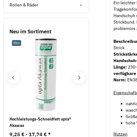
Ein leichte
Rollen & Räder
Tragekomfor
Handschuh s
Strickbund. 
problemlos z
Neu im Sortiment
Beschreibu
Neu
Neu
Strick
Strickstärk
Handschuh-
Länge:
230-
verfügbare
Norm:
EN38
Eigenschaft
nahtl
wasc
Größe
Hochleistungs-Schneidfett opta®
Unterlegscheiben DIN 12
hohe 
Akawax
Messing
9,25 € -
17,74 €
*
1,29 €
*
Nutzen
ab