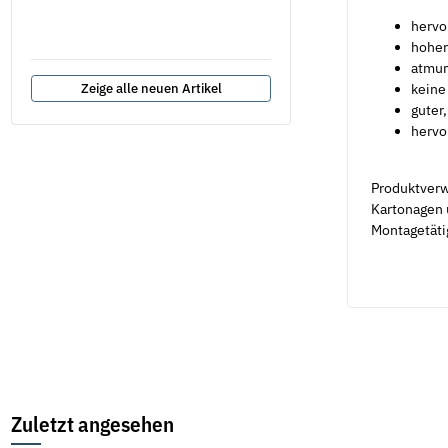
hervo
hoher
atmun
Zeige alle neuen Artikel
keine
guter,
hervo
Produktverw
Kartonagen 
Montagetäti
Zuletzt angesehen