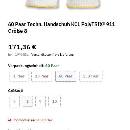
60 Paar Techn. Handschuh KCL PolyTRIX® 911
Größe 8
171,36 €
inkl. 19% USt. ,
Versandkostenfreie Lieferung
Verpackungseinheit:
60 Paar
1 Paar
10 Paar
60 Paar
150 Paar
1 Paar
10 Paar
60 Paar
150 Paar
Größe:
8
7
8
9
10
7
8
9
10
momentan nicht lieferbar