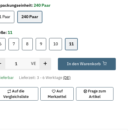
packungseinheit:
240 Paar
1 Paar
240 Paar
1 Paar
240 Paar
öße:
11
6
7
8
9
10
11
6
7
8
9
10
11
VE
In den Warenkorb
lieferbar
Lieferzeit:
3 - 6 Werktage
(DE)
Auf die
Auf
Frage zum
Vergleichsliste
Merkzettel
Artikel