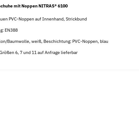
schuhe mit Noppen NITRAS® 6100
auen PVC-Noppen auf Innenhand, Strickbund
ng: EN388
ylon/Baumwolle, weiß, Beschichtung: PVC-Noppen, blau
Neu
Neu
Größen 6, 7 und 11 auf Anfrage lieferbar
 verzinkt
Sicherungsmuttern DIN 7967 galv.
Federscheib
verzinkt
verzinkt
28,08 € -
59,44 €
*
5,69 €
ab