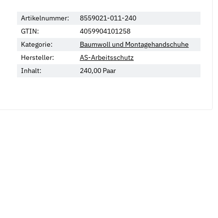
Artikelnummer:
8559021-011-240
GTIN:
4059904101258
Kategorie:
Baumwoll und Montagehandschuhe
Hersteller:
AS-Arbeitsschutz
Neu
Inhalt:
240,00 Paar
en Form B DIN 137 mech.
Federringe Form B DIN 127 galv.
F
verzinkt
v
*
2,19 €
*
ab