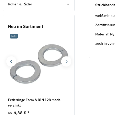
Rollen & Räder
Strickhand
weiß mit bl
Zertifizieru
Neu im Sortiment
Material: N
Neu
Neu
auch in den 
Federringe Form A DIN 128 mech.
Federringe DIN 7980 galv.
verzinkt
4,49 €
*
ab
6,38 €
*
ab